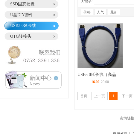
关键字:
SSD固态硬盘
U盘DIY套件
USB3.0延长线
OTG转接头
USB3.0延长线（高品质蓝色镀金接口）
16.00
20.00
首页
上一页
1
下一页
友情链